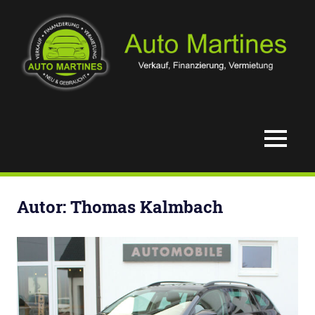
Zum
Inhalt
springen
Verkauf,
Auto
Finanzierung
&
Martines
MENÜ
Vermietung
Autor:
Thomas Kalmbach