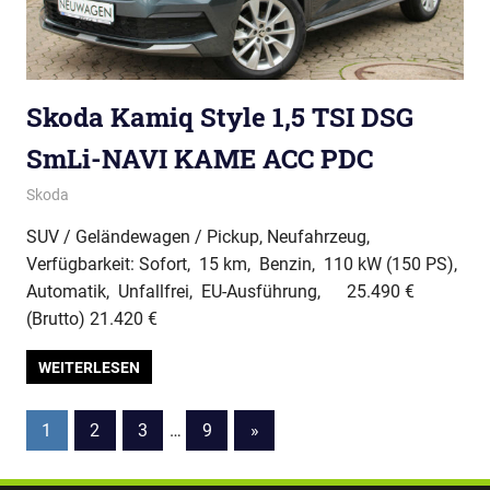
Skoda Kamiq Style 1,5 TSI DSG
SmLi-NAVI KAME ACC PDC
Skoda
SUV / Geländewagen / Pickup, Neufahrzeug,
Verfügbarkeit: Sofort, 15 km, Benzin, 110 kW (150 PS),
Automatik, Unfallfrei, EU-Ausführung, 25.490 €
(Brutto) 21.420 €
WEITERLESEN
Seitennummerierung
Nächste
1
2
3
…
9
»
Beiträge
der