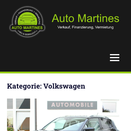
Zum
Inhalt
springen
Verkauf,
Auto
Finanzierung
&
Martines
MENÜ
Vermietung
Kategorie:
Volkswagen