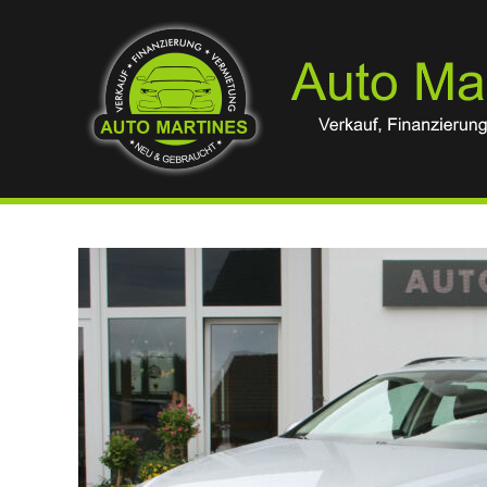
Zum
Inhalt
springen
Verkauf,
Finanzierung
&
Vermietung