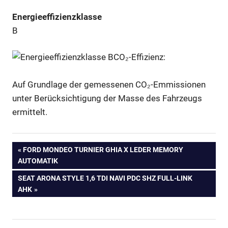
Energieeffizienzklasse
B
CO₂-Effizienz:
Auf Grundlage der gemessenen CO₂-Emmissionen
unter Berücksichtigung der Masse des Fahrzeugs
ermittelt.
Beitragsnavigation
VORHERIGER
FORD MONDEO TURNIER GHIA X LEDER MEMORY
BEITRAG:
AUTOMATIK
NÄCHSTER
SEAT ARONA STYLE 1,6 TDI NAVI PDC SHZ FULL-LINK
BEITRAG:
AHK