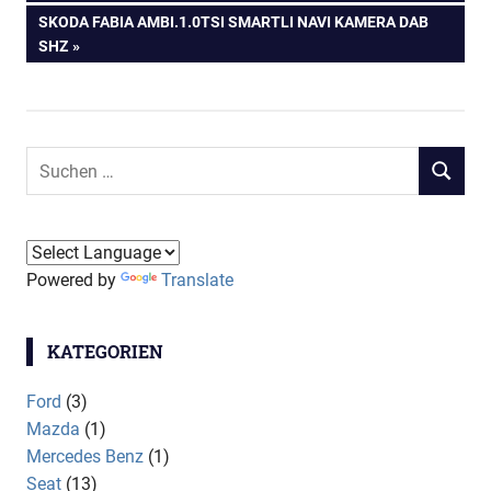
NÄCHSTER
SKODA FABIA AMBI.1.0TSI SMARTLI NAVI KAMERA DAB
BEITRAG:
SHZ
Suchen
SUCHEN
nach:
Powered by
Translate
KATEGORIEN
Ford
(3)
Mazda
(1)
Mercedes Benz
(1)
Seat
(13)