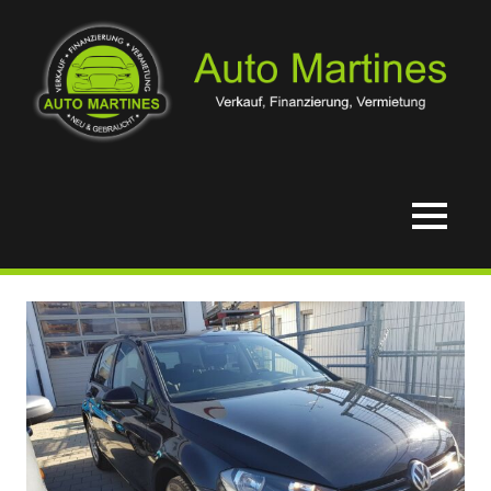
Zum
Inhalt
springen
Verkauf,
Auto
Finanzierung
&
Martines
MENÜ
Vermietung